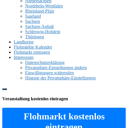
Niedersachsen
Nordrhein-Westfalen
Rheinland-Pfalz
Saarland
Sachsen
Sachsen-Anhalt
Schleswig-Holstein
Thüringen
Landkreise
Flohmärkte Kalender
Flohmarkt eintragen
Impressum
Datenschutzerklärung
Privatsphäre-Einstellungen ändern
Einwilligungen widerrufen
Historie der Privatsphäre-Einstellungen
Show
Offscreen
Veranstaltung kostenlos eintragen
Content
Flohmarkt kostenlos
eintragen