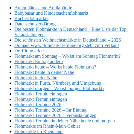
Antiquitäten- und Antikmärkte
Babybasar und Kindersachenflohmarkt
Bücherflohmärkte
Datenschutzerklärung
Die besten Flohmärkte in Deutschland – Eine Liste der Top-
Veranstaltungen
Die schönsten Weihnachtsmärkte in Deutschland – 2026
Domain www.flohmarkt-termine.org steht zum Verkauf
Dorfflohmärkte
Flohmarkt am Sonntag – Wo ist am Sonntag Flohmarkt?
Flohmarkt Eintrag ändern
Flohmarkt heute – Wo ist heute Flohmarkt?
Flohmarkt heute in deiner Nähe
Flohmarkt in der Nähe
Flohmarkt in Fürth, Nürnberg und Umgebung
Flohmarkt morgen – Wo ist morgen Flohmarkt?
Flohmarkt Termin eintragen
Flohmarkt Termin eintragen
Flohmarkt Termine 2026
Flohmarkt Termine 2026 – Ihr Eintrag
Flohmarkt Termine 2026 – Veranstaltungen
Flohmarkt Termine in deiner Nähe heute und morgen
Flohmärkte im Rhein-Main-Gebiet
Flohmärkte im Rheinland