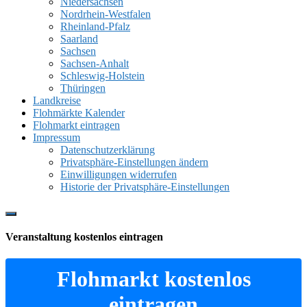
Niedersachsen
Nordrhein-Westfalen
Rheinland-Pfalz
Saarland
Sachsen
Sachsen-Anhalt
Schleswig-Holstein
Thüringen
Landkreise
Flohmärkte Kalender
Flohmarkt eintragen
Impressum
Datenschutzerklärung
Privatsphäre-Einstellungen ändern
Einwilligungen widerrufen
Historie der Privatsphäre-Einstellungen
Show
Offscreen
Veranstaltung kostenlos eintragen
Content
Flohmarkt kostenlos
eintragen