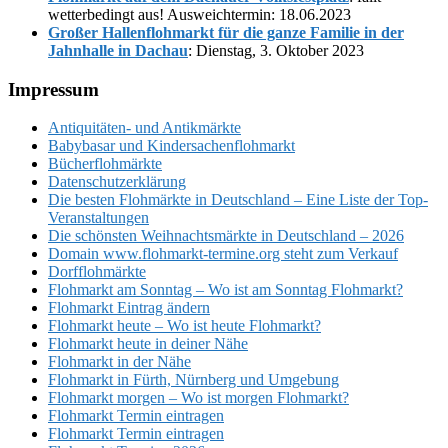
wetterbedingt aus! Ausweichtermin: 18.06.2023
Großer Hallenflohmarkt für die ganze Familie in der
Jahnhalle in Dachau
: Dienstag, 3. Oktober 2023
Footer
Impressum
Antiquitäten- und Antikmärkte
Babybasar und Kindersachenflohmarkt
Bücherflohmärkte
Datenschutzerklärung
Die besten Flohmärkte in Deutschland – Eine Liste der Top-
Veranstaltungen
Die schönsten Weihnachtsmärkte in Deutschland – 2026
Domain www.flohmarkt-termine.org steht zum Verkauf
Dorfflohmärkte
Flohmarkt am Sonntag – Wo ist am Sonntag Flohmarkt?
Flohmarkt Eintrag ändern
Flohmarkt heute – Wo ist heute Flohmarkt?
Flohmarkt heute in deiner Nähe
Flohmarkt in der Nähe
Flohmarkt in Fürth, Nürnberg und Umgebung
Flohmarkt morgen – Wo ist morgen Flohmarkt?
Flohmarkt Termin eintragen
Flohmarkt Termin eintragen