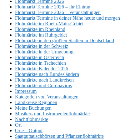
Flohmarkt Termine 2026
Flohmarkt Termine 2026 – Ihr Eintrag
Flohmarkt Termine 2026 – Veranstaltungen
Flohmarkt Termine in deiner Nähe heute und morgen
Flohmärkte im Rhein-Main-Gebiet
Flohmärkte im Rheinland
Flohmärkte im Ruhrgebiet
Flohmärkte in den größten Städten in Deutschland
Flohmärkte in der Schweiz
Flohmärkte in der Umgebung
Flohmärkte in Österreich
Flohmärkte in Tschechien
Flohmärkte Kalender 2026
Flohmärkte nach Bundesländern
Flohmärkte nach Landkreisen
Flohmärkte und Coronavirus
Impressum
Kategorien von Veranstaltungen
Landkreise Regionen
Meine Buchungen
Musiker- und Instrumentenflohmärkte
Nachtflohmärkte
Ort
Orte – Output
Saatguttauschbörsen und Pflanzenflohmärkte