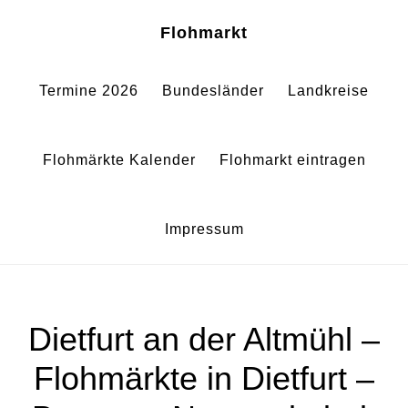
Zum
Zur
Sh
Flohmarkt
Of
Inhalt
Fußzeile
Co
springen
springen
Termine 2026
Bundesländer
Landkreise
Flohmärkte Kalender
Flohmarkt eintragen
Impressum
Dietfurt an der Altmühl –
Flohmärkte in Dietfurt –