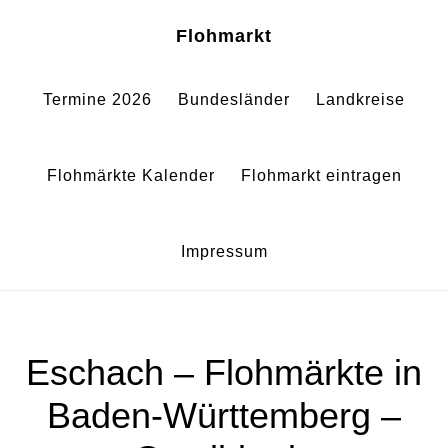
Zum
Zur
Sh
Flohmarkt
Of
Inhalt
Fußzeile
Co
springen
springen
Termine 2026
Bundesländer
Landkreise
Flohmärkte Kalender
Flohmarkt eintragen
Impressum
Eschach – Flohmärkte in
Baden-Württemberg –