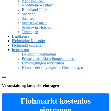
Niedersachsen
Nordrhein-Westfalen
Rheinland-Pfalz
Saarland
Sachsen
Sachsen-Anhalt
Schleswig-Holstein
Thüringen
Landkreise
Flohmärkte Kalender
Flohmarkt eintragen
Impressum
Datenschutzerklärung
Privatsphäre-Einstellungen ändern
Einwilligungen widerrufen
Historie der Privatsphäre-Einstellungen
Show
Offscreen
Veranstaltung kostenlos eintragen
Content
Flohmarkt kostenlos
eintragen