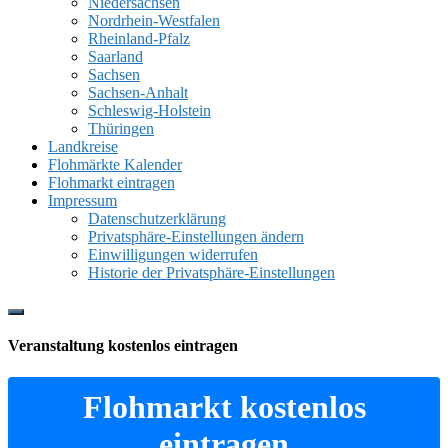
Niedersachsen
Nordrhein-Westfalen
Rheinland-Pfalz
Saarland
Sachsen
Sachsen-Anhalt
Schleswig-Holstein
Thüringen
Landkreise
Flohmärkte Kalender
Flohmarkt eintragen
Impressum
Datenschutzerklärung
Privatsphäre-Einstellungen ändern
Einwilligungen widerrufen
Historie der Privatsphäre-Einstellungen
Show
Offscreen
Veranstaltung kostenlos eintragen
Content
Flohmarkt kostenlos
eintragen