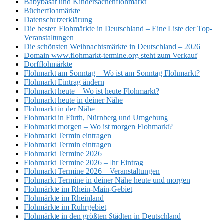
Babybasar und Kindersachenflohmarkt
Bücherflohmärkte
Datenschutzerklärung
Die besten Flohmärkte in Deutschland – Eine Liste der Top-
Veranstaltungen
Die schönsten Weihnachtsmärkte in Deutschland – 2026
Domain www.flohmarkt-termine.org steht zum Verkauf
Dorfflohmärkte
Flohmarkt am Sonntag – Wo ist am Sonntag Flohmarkt?
Flohmarkt Eintrag ändern
Flohmarkt heute – Wo ist heute Flohmarkt?
Flohmarkt heute in deiner Nähe
Flohmarkt in der Nähe
Flohmarkt in Fürth, Nürnberg und Umgebung
Flohmarkt morgen – Wo ist morgen Flohmarkt?
Flohmarkt Termin eintragen
Flohmarkt Termin eintragen
Flohmarkt Termine 2026
Flohmarkt Termine 2026 – Ihr Eintrag
Flohmarkt Termine 2026 – Veranstaltungen
Flohmarkt Termine in deiner Nähe heute und morgen
Flohmärkte im Rhein-Main-Gebiet
Flohmärkte im Rheinland
Flohmärkte im Ruhrgebiet
Flohmärkte in den größten Städten in Deutschland