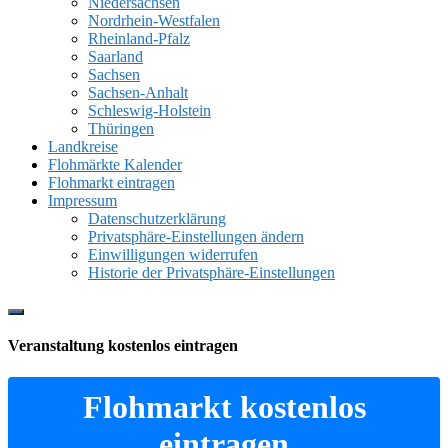
Niedersachsen
Nordrhein-Westfalen
Rheinland-Pfalz
Saarland
Sachsen
Sachsen-Anhalt
Schleswig-Holstein
Thüringen
Landkreise
Flohmärkte Kalender
Flohmarkt eintragen
Impressum
Datenschutzerklärung
Privatsphäre-Einstellungen ändern
Einwilligungen widerrufen
Historie der Privatsphäre-Einstellungen
Show
Offscreen
Veranstaltung kostenlos eintragen
Content
Flohmarkt kostenlos
eintragen