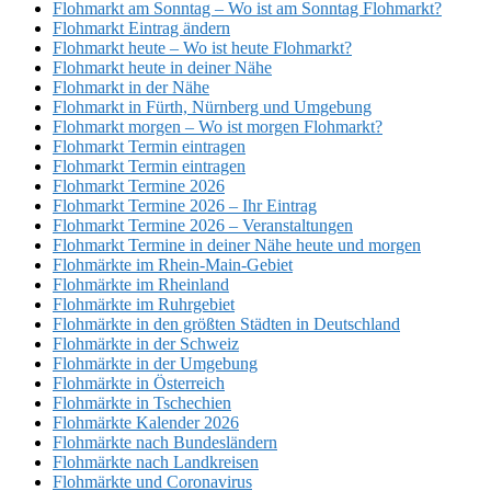
Flohmarkt am Sonntag – Wo ist am Sonntag Flohmarkt?
Flohmarkt Eintrag ändern
Flohmarkt heute – Wo ist heute Flohmarkt?
Flohmarkt heute in deiner Nähe
Flohmarkt in der Nähe
Flohmarkt in Fürth, Nürnberg und Umgebung
Flohmarkt morgen – Wo ist morgen Flohmarkt?
Flohmarkt Termin eintragen
Flohmarkt Termin eintragen
Flohmarkt Termine 2026
Flohmarkt Termine 2026 – Ihr Eintrag
Flohmarkt Termine 2026 – Veranstaltungen
Flohmarkt Termine in deiner Nähe heute und morgen
Flohmärkte im Rhein-Main-Gebiet
Flohmärkte im Rheinland
Flohmärkte im Ruhrgebiet
Flohmärkte in den größten Städten in Deutschland
Flohmärkte in der Schweiz
Flohmärkte in der Umgebung
Flohmärkte in Österreich
Flohmärkte in Tschechien
Flohmärkte Kalender 2026
Flohmärkte nach Bundesländern
Flohmärkte nach Landkreisen
Flohmärkte und Coronavirus