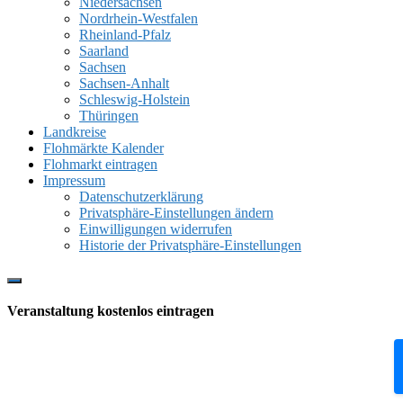
Niedersachsen
Nordrhein-Westfalen
Rheinland-Pfalz
Saarland
Sachsen
Sachsen-Anhalt
Schleswig-Holstein
Thüringen
Landkreise
Flohmärkte Kalender
Flohmarkt eintragen
Impressum
Datenschutzerklärung
Privatsphäre-Einstellungen ändern
Einwilligungen widerrufen
Historie der Privatsphäre-Einstellungen
Show
Offscreen
Veranstaltung kostenlos eintragen
Content