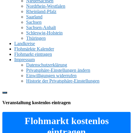
Niedersachsen
Nordrhein-Westfalen
Rheinland-Pfalz
Saarland
Sachsen
Sachsen-Anhalt
Schleswig-Holstein
Thüringen
Landkreise
Flohmärkte Kalender
Flohmarkt eintragen
Impressum
Datenschutzerklärung
Privatsphäre-Einstellungen ändern
Einwilligungen widerrufen
Historie der Privatsphäre-Einstellungen
Show
Offscreen
Veranstaltung kostenlos eintragen
Content
Flohmarkt kostenlos
eintragen