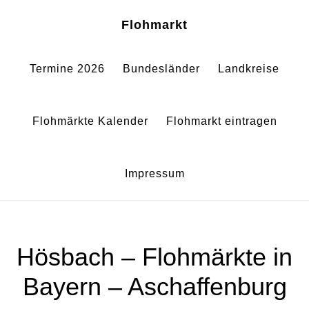
Zum
Zur
Sh
Flohmarkt
Of
Inhalt
Fußzeile
Co
springen
springen
Termine 2026
Bundesländer
Landkreise
Flohmärkte Kalender
Flohmarkt eintragen
Impressum
Hösbach – Flohmärkte in
Bayern – Aschaffenburg