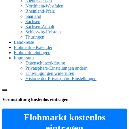
Niedersachsen
Nordrhein-Westfalen
Rheinland-Pfalz
Saarland
Sachsen
Sachsen-Anhalt
Schleswig-Holstein
Thüringen
Landkreise
Flohmärkte Kalender
Flohmarkt eintragen
Impressum
Datenschutzerklärung
Privatsphäre-Einstellungen ändern
Einwilligungen widerrufen
Historie der Privatsphäre-Einstellungen
Show
Offscreen
Veranstaltung kostenlos eintragen
Content
Flohmarkt kostenlos
eintragen