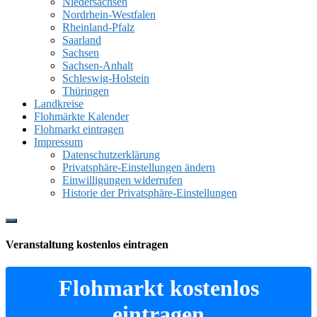
Niedersachsen
Nordrhein-Westfalen
Rheinland-Pfalz
Saarland
Sachsen
Sachsen-Anhalt
Schleswig-Holstein
Thüringen
Landkreise
Flohmärkte Kalender
Flohmarkt eintragen
Impressum
Datenschutzerklärung
Privatsphäre-Einstellungen ändern
Einwilligungen widerrufen
Historie der Privatsphäre-Einstellungen
Show
Offscreen
Veranstaltung kostenlos eintragen
Content
Flohmarkt kostenlos
eintragen