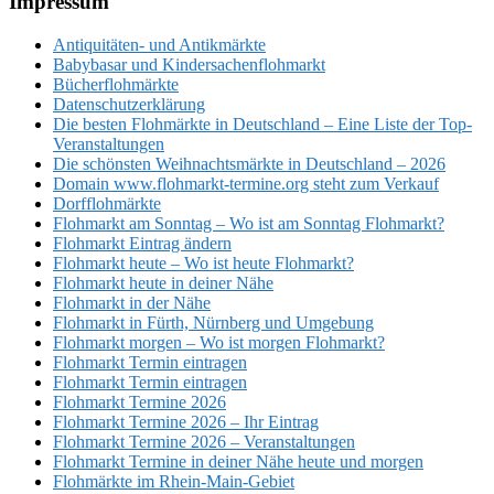
Footer
Impressum
Antiquitäten- und Antikmärkte
Babybasar und Kindersachenflohmarkt
Bücherflohmärkte
Datenschutzerklärung
Die besten Flohmärkte in Deutschland – Eine Liste der Top-
Veranstaltungen
Die schönsten Weihnachtsmärkte in Deutschland – 2026
Domain www.flohmarkt-termine.org steht zum Verkauf
Dorfflohmärkte
Flohmarkt am Sonntag – Wo ist am Sonntag Flohmarkt?
Flohmarkt Eintrag ändern
Flohmarkt heute – Wo ist heute Flohmarkt?
Flohmarkt heute in deiner Nähe
Flohmarkt in der Nähe
Flohmarkt in Fürth, Nürnberg und Umgebung
Flohmarkt morgen – Wo ist morgen Flohmarkt?
Flohmarkt Termin eintragen
Flohmarkt Termin eintragen
Flohmarkt Termine 2026
Flohmarkt Termine 2026 – Ihr Eintrag
Flohmarkt Termine 2026 – Veranstaltungen
Flohmarkt Termine in deiner Nähe heute und morgen
Flohmärkte im Rhein-Main-Gebiet