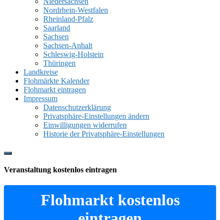
Niedersachsen
Nordrhein-Westfalen
Rheinland-Pfalz
Saarland
Sachsen
Sachsen-Anhalt
Schleswig-Holstein
Thüringen
Landkreise
Flohmärkte Kalender
Flohmarkt eintragen
Impressum
Datenschutzerklärung
Privatsphäre-Einstellungen ändern
Einwilligungen widerrufen
Historie der Privatsphäre-Einstellungen
Show
Offscreen
Veranstaltung kostenlos eintragen
Content
Flohmarkt kostenlos
eintragen