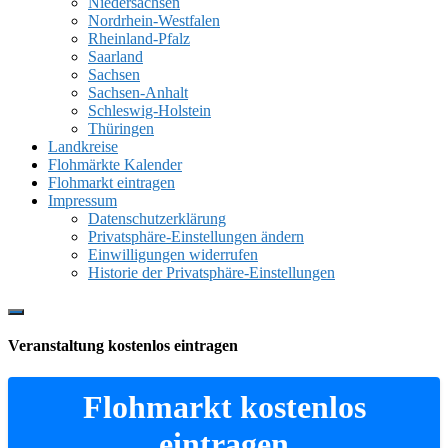
Niedersachsen
Nordrhein-Westfalen
Rheinland-Pfalz
Saarland
Sachsen
Sachsen-Anhalt
Schleswig-Holstein
Thüringen
Landkreise
Flohmärkte Kalender
Flohmarkt eintragen
Impressum
Datenschutzerklärung
Privatsphäre-Einstellungen ändern
Einwilligungen widerrufen
Historie der Privatsphäre-Einstellungen
Show
Offscreen
Veranstaltung kostenlos eintragen
Content
Flohmarkt kostenlos
eintragen