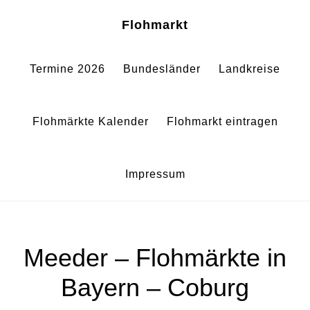
Zum
Zur
Sh
Flohmarkt
Of
Inhalt
Fußzeile
Co
springen
springen
Termine 2026
Bundesländer
Landkreise
Flohmärkte Kalender
Flohmarkt eintragen
Impressum
Meeder – Flohmärkte in
Bayern – Coburg