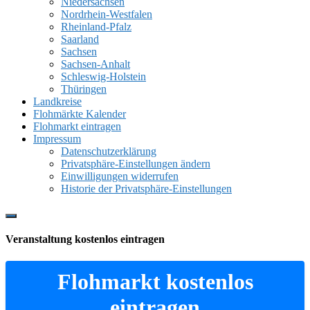
Niedersachsen
Nordrhein-Westfalen
Rheinland-Pfalz
Saarland
Sachsen
Sachsen-Anhalt
Schleswig-Holstein
Thüringen
Landkreise
Flohmärkte Kalender
Flohmarkt eintragen
Impressum
Datenschutzerklärung
Privatsphäre-Einstellungen ändern
Einwilligungen widerrufen
Historie der Privatsphäre-Einstellungen
Show
Offscreen
Veranstaltung kostenlos eintragen
Content
Flohmarkt kostenlos
eintragen