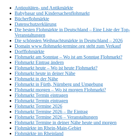
Antiquitäten- und Antikmärkte
Babybasar und Kindersachenflohmarkt
Bücherflohmärkte
Datenschutzerklärung
Die besten Flohmärkte in Deutschland – Eine Liste der Top-
Veranstaltungen
Die schönsten Weihnachtsmärkte in Deutschland – 2026
Domain www.flohmarkt-termine.org steht zum Verkauf
Dorfflohmärkte
Flohmarkt am Sonntag – Wo ist am Sonntag Flohmarkt?
Flohmarkt Eintrag ändern
Flohmarkt heute – Wo ist heute Flohmarkt?
Flohmarkt heute in deiner Nähe
Flohmarkt in der Nähe
Flohmarkt in Fürth, Nürnberg und Umgebung
Flohmarkt morgen – Wo ist morgen Flohmarkt?
Flohmarkt Termin eintragen
Flohmarkt Termin eintragen
Flohmarkt Termine 2026
Flohmarkt Termine 2026 – Ihr Eintrag
Flohmarkt Termine 2026 – Veranstaltungen
Flohmarkt Termine in deiner Nähe heute und morgen
Flohmärkte im Rhein-Main-Gebiet
Flohmärkte im Rheinland