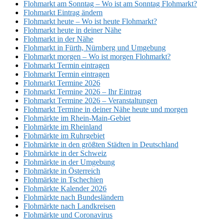
Flohmarkt am Sonntag – Wo ist am Sonntag Flohmarkt?
Flohmarkt Eintrag ändern
Flohmarkt heute – Wo ist heute Flohmarkt?
Flohmarkt heute in deiner Nähe
Flohmarkt in der Nähe
Flohmarkt in Fürth, Nürnberg und Umgebung
Flohmarkt morgen – Wo ist morgen Flohmarkt?
Flohmarkt Termin eintragen
Flohmarkt Termin eintragen
Flohmarkt Termine 2026
Flohmarkt Termine 2026 – Ihr Eintrag
Flohmarkt Termine 2026 – Veranstaltungen
Flohmarkt Termine in deiner Nähe heute und morgen
Flohmärkte im Rhein-Main-Gebiet
Flohmärkte im Rheinland
Flohmärkte im Ruhrgebiet
Flohmärkte in den größten Städten in Deutschland
Flohmärkte in der Schweiz
Flohmärkte in der Umgebung
Flohmärkte in Österreich
Flohmärkte in Tschechien
Flohmärkte Kalender 2026
Flohmärkte nach Bundesländern
Flohmärkte nach Landkreisen
Flohmärkte und Coronavirus