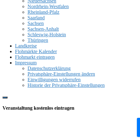
Niedersachsen
Nordrhein-Westfalen
Rheinland-Pfalz
Saarland
Sachsen
Sachsen-Anhalt
Schleswig-Holstein
Thüringen
Landkreise
Flohmärkte Kalender
Flohmarkt eintragen
Impressum
Datenschutzerklärung
Privatsphäre-Einstellungen ändern
Einwilligungen widerrufen
Historie der Privatsphäre-Einstellungen
Show
Offscreen
Veranstaltung kostenlos eintragen
Content