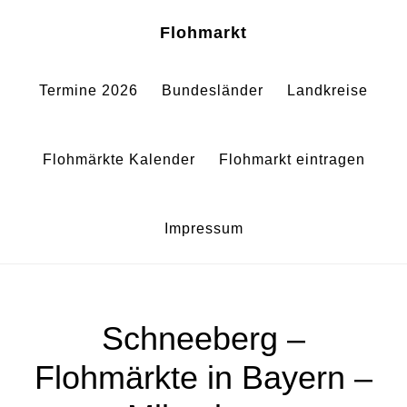
Zum
Zur
Sh
Flohmarkt
Of
Inhalt
Fußzeile
Co
springen
springen
Termine 2026
Bundesländer
Landkreise
Flohmärkte Kalender
Flohmarkt eintragen
Impressum
Schneeberg –
Flohmärkte in Bayern –