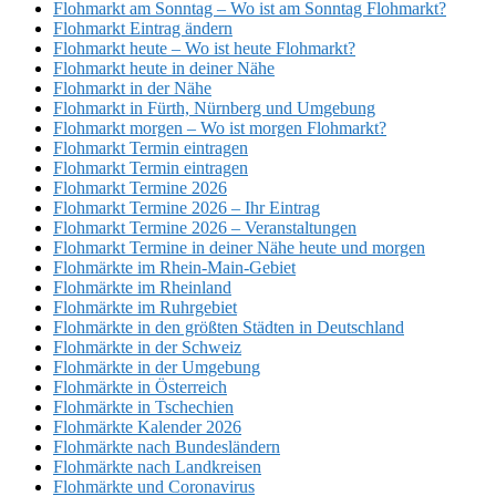
Flohmarkt am Sonntag – Wo ist am Sonntag Flohmarkt?
Flohmarkt Eintrag ändern
Flohmarkt heute – Wo ist heute Flohmarkt?
Flohmarkt heute in deiner Nähe
Flohmarkt in der Nähe
Flohmarkt in Fürth, Nürnberg und Umgebung
Flohmarkt morgen – Wo ist morgen Flohmarkt?
Flohmarkt Termin eintragen
Flohmarkt Termin eintragen
Flohmarkt Termine 2026
Flohmarkt Termine 2026 – Ihr Eintrag
Flohmarkt Termine 2026 – Veranstaltungen
Flohmarkt Termine in deiner Nähe heute und morgen
Flohmärkte im Rhein-Main-Gebiet
Flohmärkte im Rheinland
Flohmärkte im Ruhrgebiet
Flohmärkte in den größten Städten in Deutschland
Flohmärkte in der Schweiz
Flohmärkte in der Umgebung
Flohmärkte in Österreich
Flohmärkte in Tschechien
Flohmärkte Kalender 2026
Flohmärkte nach Bundesländern
Flohmärkte nach Landkreisen
Flohmärkte und Coronavirus