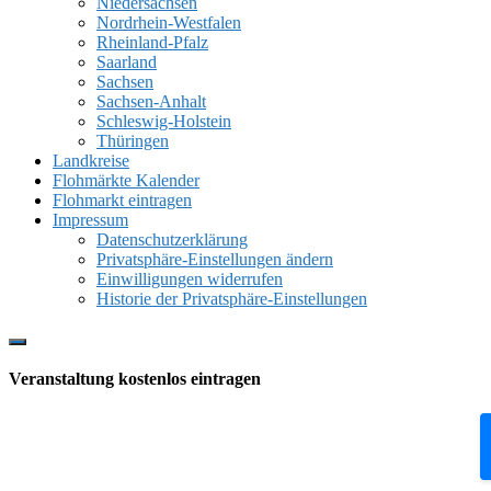
Niedersachsen
Nordrhein-Westfalen
Rheinland-Pfalz
Saarland
Sachsen
Sachsen-Anhalt
Schleswig-Holstein
Thüringen
Landkreise
Flohmärkte Kalender
Flohmarkt eintragen
Impressum
Datenschutzerklärung
Privatsphäre-Einstellungen ändern
Einwilligungen widerrufen
Historie der Privatsphäre-Einstellungen
Show
Offscreen
Veranstaltung kostenlos eintragen
Content