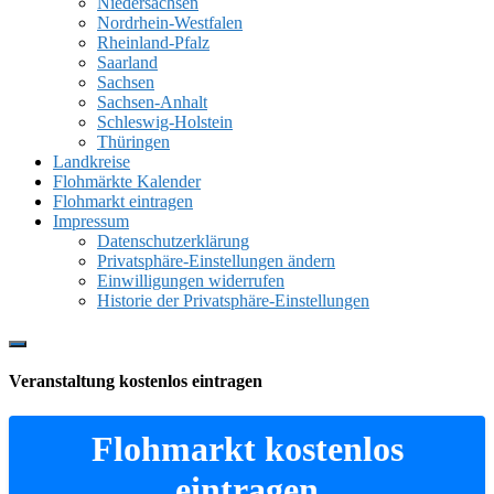
Niedersachsen
Nordrhein-Westfalen
Rheinland-Pfalz
Saarland
Sachsen
Sachsen-Anhalt
Schleswig-Holstein
Thüringen
Landkreise
Flohmärkte Kalender
Flohmarkt eintragen
Impressum
Datenschutzerklärung
Privatsphäre-Einstellungen ändern
Einwilligungen widerrufen
Historie der Privatsphäre-Einstellungen
Show
Offscreen
Veranstaltung kostenlos eintragen
Content
Flohmarkt kostenlos
eintragen