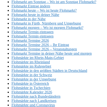
Flohmarkt am Sonntag – Wo ist am Sonntag Flohmarkt?
Flohmarkt Eintrag ändern
Flohmarkt heute – Wo ist heute Flohmarkt?
Flohmarkt heute in deiner Nähe
Flohmarkt in der Nähe
Flohmarkt in Fürth, Nürnberg und Umgebung
Flohmarkt morgen – Wo ist morgen Flohmarkt?
Flohmarkt Termin eintragen
Flohmarkt Termin eintragen
Flohmarkt Termine 2026
Flohmarkt Termine 2026 – Ihr Eintrag
Flohmarkt Termine 2026 – Veranstaltungen
Flohmarkt Termine in deiner Nähe heute und morgen
Flohmärkte im Rhein-Main-Gebiet
Flohmärkte im Rheinland
Flohmärkte im Ruhrgebiet
Flohmärkte in den größten Städten in Deutschland
Flohmärkte in der Schweiz
Flohmärkte in der Umgebung
Flohmärkte in Österreich
Flohmärkte in Tschechien
Flohmärkte Kalender 2026
Flohmärkte nach Bundesländern
Flohmärkte nach Landkreisen
Flohmärkte und Coronavirus