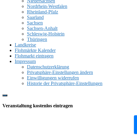
Niedersachsen
Nordrhein-Westfalen
Rheinland-Pfalz
Saarland
Sachsen
Sachsen-Anhalt
Schleswig-Holstein
Thüringen
Landkreise
Flohmärkte Kalender
Flohmarkt eintragen
Impressum
Datenschutzerklärung
Privatsphäre-Einstellungen ändern
Einwilligungen widerrufen
Historie der Privatsphäre-Einstellungen
Show
Offscreen
Veranstaltung kostenlos eintragen
Content