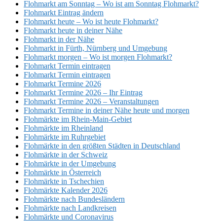
Flohmarkt am Sonntag – Wo ist am Sonntag Flohmarkt?
Flohmarkt Eintrag ändern
Flohmarkt heute – Wo ist heute Flohmarkt?
Flohmarkt heute in deiner Nähe
Flohmarkt in der Nähe
Flohmarkt in Fürth, Nürnberg und Umgebung
Flohmarkt morgen – Wo ist morgen Flohmarkt?
Flohmarkt Termin eintragen
Flohmarkt Termin eintragen
Flohmarkt Termine 2026
Flohmarkt Termine 2026 – Ihr Eintrag
Flohmarkt Termine 2026 – Veranstaltungen
Flohmarkt Termine in deiner Nähe heute und morgen
Flohmärkte im Rhein-Main-Gebiet
Flohmärkte im Rheinland
Flohmärkte im Ruhrgebiet
Flohmärkte in den größten Städten in Deutschland
Flohmärkte in der Schweiz
Flohmärkte in der Umgebung
Flohmärkte in Österreich
Flohmärkte in Tschechien
Flohmärkte Kalender 2026
Flohmärkte nach Bundesländern
Flohmärkte nach Landkreisen
Flohmärkte und Coronavirus