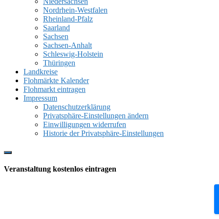
Niedersachsen
Nordrhein-Westfalen
Rheinland-Pfalz
Saarland
Sachsen
Sachsen-Anhalt
Schleswig-Holstein
Thüringen
Landkreise
Flohmärkte Kalender
Flohmarkt eintragen
Impressum
Datenschutzerklärung
Privatsphäre-Einstellungen ändern
Einwilligungen widerrufen
Historie der Privatsphäre-Einstellungen
Show
Offscreen
Veranstaltung kostenlos eintragen
Content