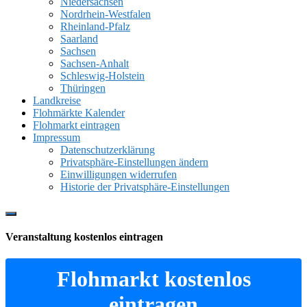
Niedersachsen
Nordrhein-Westfalen
Rheinland-Pfalz
Saarland
Sachsen
Sachsen-Anhalt
Schleswig-Holstein
Thüringen
Landkreise
Flohmärkte Kalender
Flohmarkt eintragen
Impressum
Datenschutzerklärung
Privatsphäre-Einstellungen ändern
Einwilligungen widerrufen
Historie der Privatsphäre-Einstellungen
Show
Offscreen
Veranstaltung kostenlos eintragen
Content
Flohmarkt kostenlos
eintragen