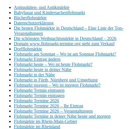
Antiquitäten- und Antikmärkte
Babybasar und Kindersachenflohmarkt
Bücherflohmärkte
Datenschutzerklärung
Die besten Flohmärkte in Deutschland – Eine Liste der Top-
Veranstaltungen
Die schönsten Weihnachtsmärkte in Deutschland – 2026
Domain www.flohmarkt-termine.org steht zum Verkauf
Dorfflohmärkte
Flohmarkt am Sonntag – Wo ist am Sonntag Flohmarkt?
Flohmarkt Eintrag ändern
Flohmarkt heute – Wo ist heute Flohmarkt?
Flohmarkt heute in deiner Nähe
Flohmarkt in der Nähe
Flohmarkt in Fürth, Nürnberg und Umgebung
Flohmarkt morgen – Wo ist morgen Flohmarkt?
Flohmarkt Termin eintragen
Flohmarkt Termin eintragen
Flohmarkt Termine 2026
Flohmarkt Termine 2026 – Ihr Eintrag
Flohmarkt Termine 2026 – Veranstaltungen
Flohmarkt Termine in deiner Nähe heute und morgen
Flohmärkte im Rhein-Main-Gebiet
Flohmärkte im Rheinland