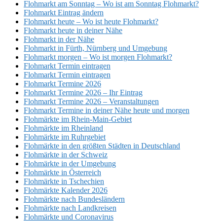
Flohmarkt am Sonntag – Wo ist am Sonntag Flohmarkt?
Flohmarkt Eintrag ändern
Flohmarkt heute – Wo ist heute Flohmarkt?
Flohmarkt heute in deiner Nähe
Flohmarkt in der Nähe
Flohmarkt in Fürth, Nürnberg und Umgebung
Flohmarkt morgen – Wo ist morgen Flohmarkt?
Flohmarkt Termin eintragen
Flohmarkt Termin eintragen
Flohmarkt Termine 2026
Flohmarkt Termine 2026 – Ihr Eintrag
Flohmarkt Termine 2026 – Veranstaltungen
Flohmarkt Termine in deiner Nähe heute und morgen
Flohmärkte im Rhein-Main-Gebiet
Flohmärkte im Rheinland
Flohmärkte im Ruhrgebiet
Flohmärkte in den größten Städten in Deutschland
Flohmärkte in der Schweiz
Flohmärkte in der Umgebung
Flohmärkte in Österreich
Flohmärkte in Tschechien
Flohmärkte Kalender 2026
Flohmärkte nach Bundesländern
Flohmärkte nach Landkreisen
Flohmärkte und Coronavirus