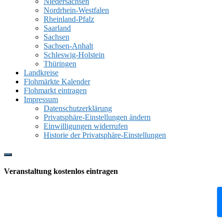
Niedersachsen
Nordrhein-Westfalen
Rheinland-Pfalz
Saarland
Sachsen
Sachsen-Anhalt
Schleswig-Holstein
Thüringen
Landkreise
Flohmärkte Kalender
Flohmarkt eintragen
Impressum
Datenschutzerklärung
Privatsphäre-Einstellungen ändern
Einwilligungen widerrufen
Historie der Privatsphäre-Einstellungen
Show
Offscreen
Veranstaltung kostenlos eintragen
Content