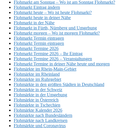
Flohmarkt am Sonntag – Wo ist am Sonntag Flohmarkt?
Flohmarkt Eintrag ändern
Flohmarkt heute – Wo ist heute Flohmarkt?
Flohmarkt heute in deiner Nähe
Flohmarkt in der Nähe
Flohmarkt in Fürth, Nürnberg und Umgebung
Flohmarkt morgen – Wo ist morgen Flohmarkt?
Flohmarkt Termin eintragen
Flohmarkt Termin eintragen
Flohmarkt Termine 2026
Flohmarkt Termine 2026 – Ihr Eintrag
Flohmarkt Termine 2026 – Veranstaltungen
Flohmarkt Termine in deiner Nähe heute und morgen
Flohmärkte im Rhein-Main-Gebiet
Flohmärkte im Rheinland
Flohmärkte im Ruhrgebiet
Flohmärkte in den größten Städten in Deutschland
Flohmärkte in der Schweiz
Flohmärkte in der Umgebung
Flohmärkte in Österreich
Flohmärkte in Tschechien
Flohmärkte Kalender 2026
Flohmärkte nach Bundesländern
Flohmärkte nach Landkreisen
Flohmärkte und Coronavirus