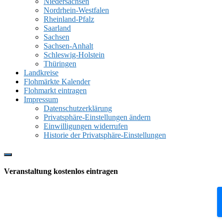
Niedersachsen
Nordrhein-Westfalen
Rheinland-Pfalz
Saarland
Sachsen
Sachsen-Anhalt
Schleswig-Holstein
Thüringen
Landkreise
Flohmärkte Kalender
Flohmarkt eintragen
Impressum
Datenschutzerklärung
Privatsphäre-Einstellungen ändern
Einwilligungen widerrufen
Historie der Privatsphäre-Einstellungen
Show
Offscreen
Veranstaltung kostenlos eintragen
Content