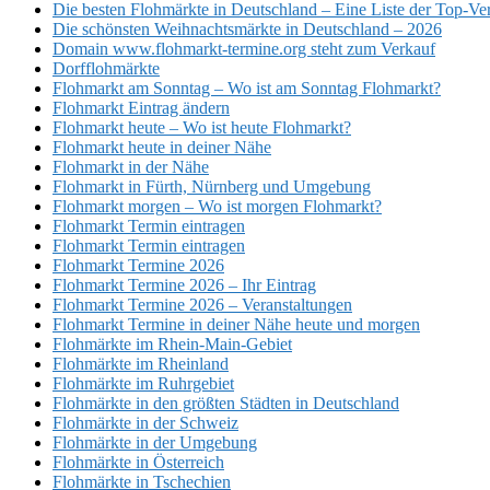
Die besten Flohmärkte in Deutschland – Eine Liste der Top-Ve
Die schönsten Weihnachtsmärkte in Deutschland – 2026
Domain www.flohmarkt-termine.org steht zum Verkauf
Dorfflohmärkte
Flohmarkt am Sonntag – Wo ist am Sonntag Flohmarkt?
Flohmarkt Eintrag ändern
Flohmarkt heute – Wo ist heute Flohmarkt?
Flohmarkt heute in deiner Nähe
Flohmarkt in der Nähe
Flohmarkt in Fürth, Nürnberg und Umgebung
Flohmarkt morgen – Wo ist morgen Flohmarkt?
Flohmarkt Termin eintragen
Flohmarkt Termin eintragen
Flohmarkt Termine 2026
Flohmarkt Termine 2026 – Ihr Eintrag
Flohmarkt Termine 2026 – Veranstaltungen
Flohmarkt Termine in deiner Nähe heute und morgen
Flohmärkte im Rhein-Main-Gebiet
Flohmärkte im Rheinland
Flohmärkte im Ruhrgebiet
Flohmärkte in den größten Städten in Deutschland
Flohmärkte in der Schweiz
Flohmärkte in der Umgebung
Flohmärkte in Österreich
Flohmärkte in Tschechien