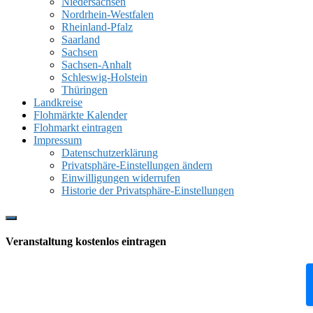
Niedersachsen
Nordrhein-Westfalen
Rheinland-Pfalz
Saarland
Sachsen
Sachsen-Anhalt
Schleswig-Holstein
Thüringen
Landkreise
Flohmärkte Kalender
Flohmarkt eintragen
Impressum
Datenschutzerklärung
Privatsphäre-Einstellungen ändern
Einwilligungen widerrufen
Historie der Privatsphäre-Einstellungen
Show
Offscreen
Veranstaltung kostenlos eintragen
Content