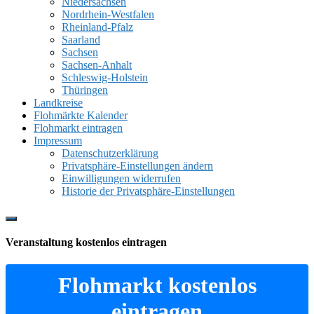
Niedersachsen
Nordrhein-Westfalen
Rheinland-Pfalz
Saarland
Sachsen
Sachsen-Anhalt
Schleswig-Holstein
Thüringen
Landkreise
Flohmärkte Kalender
Flohmarkt eintragen
Impressum
Datenschutzerklärung
Privatsphäre-Einstellungen ändern
Einwilligungen widerrufen
Historie der Privatsphäre-Einstellungen
Show
Offscreen
Veranstaltung kostenlos eintragen
Content
Flohmarkt kostenlos
eintragen