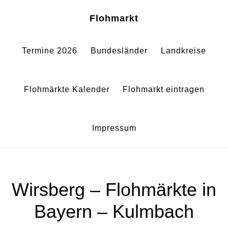
Zum
Zur
Sh
Flohmarkt
Of
Inhalt
Fußzeile
Co
springen
springen
Termine 2026
Bundesländer
Landkreise
Flohmärkte Kalender
Flohmarkt eintragen
Impressum
Wirsberg – Flohmärkte in
Bayern – Kulmbach