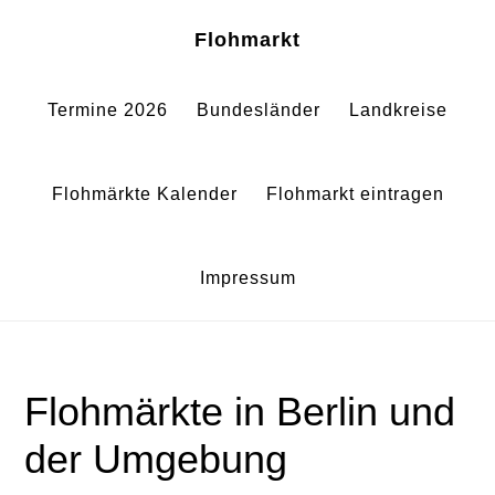
Zum
Zur
Sh
Flohmarkt
Of
Inhalt
Fußzeile
Co
springen
springen
Termine 2026
Bundesländer
Landkreise
Flohmärkte Kalender
Flohmarkt eintragen
Impressum
Flohmärkte in Berlin und
der Umgebung