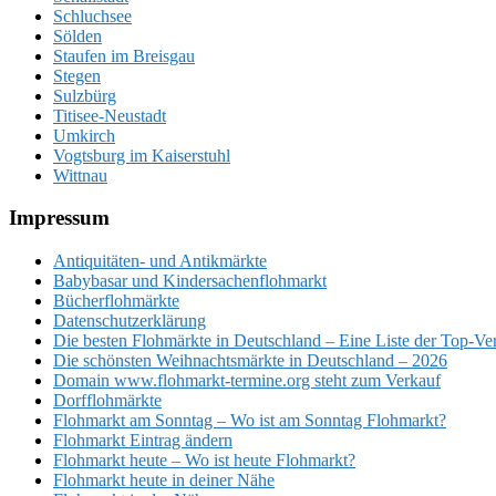
Schluchsee
Sölden
Staufen im Breisgau
Stegen
Sulzbürg
Titisee-Neustadt
Umkirch
Vogtsburg im Kaiserstuhl
Wittnau
Footer
Impressum
Antiquitäten- und Antikmärkte
Babybasar und Kindersachenflohmarkt
Bücherflohmärkte
Datenschutzerklärung
Die besten Flohmärkte in Deutschland – Eine Liste der Top-Ve
Die schönsten Weihnachtsmärkte in Deutschland – 2026
Domain www.flohmarkt-termine.org steht zum Verkauf
Dorfflohmärkte
Flohmarkt am Sonntag – Wo ist am Sonntag Flohmarkt?
Flohmarkt Eintrag ändern
Flohmarkt heute – Wo ist heute Flohmarkt?
Flohmarkt heute in deiner Nähe