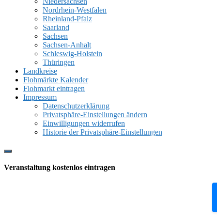
Niedersachsen
Nordrhein-Westfalen
Rheinland-Pfalz
Saarland
Sachsen
Sachsen-Anhalt
Schleswig-Holstein
Thüringen
Landkreise
Flohmärkte Kalender
Flohmarkt eintragen
Impressum
Datenschutzerklärung
Privatsphäre-Einstellungen ändern
Einwilligungen widerrufen
Historie der Privatsphäre-Einstellungen
Show
Offscreen
Veranstaltung kostenlos eintragen
Content