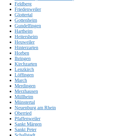
Feldberg
Friedenweiler
Glottertal
Gottenheim
Gundelfingen
Hartheim
Heitersheim
Heuweiler
Hinterzarten
Horben
Ihringen
Kirchzarten
Lenzkirch
Löffingen
March
Merdingen
Merzhausen
Müllheim
Münstertal
Neuenburg am Rhein
Oberried
Pfaffenweiler
Sankt Märgen
Sankt Peter
Schallstadt