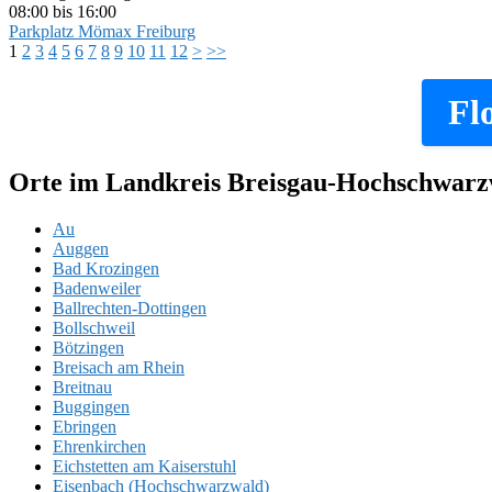
08:00 bis 16:00
Parkplatz Mömax Freiburg
1
2
3
4
5
6
7
8
9
10
11
12
>
>>
Fl
Orte im Landkreis Breisgau-Hochschwarz
Au
Auggen
Bad Krozingen
Badenweiler
Ballrechten-Dottingen
Bollschweil
Bötzingen
Breisach am Rhein
Breitnau
Buggingen
Ebringen
Ehrenkirchen
Eichstetten am Kaiserstuhl
Eisenbach (Hochschwarzwald)