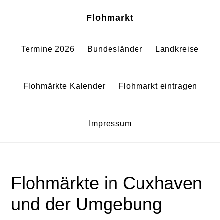
Zum
Zur
Sh
Flohmarkt
Of
Inhalt
Fußzeile
Co
springen
springen
Termine 2026
Bundesländer
Landkreise
Flohmärkte Kalender
Flohmarkt eintragen
Impressum
Flohmärkte in Cuxhaven
und der Umgebung