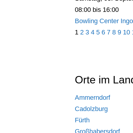
08:00 bis 16:00
Bowling Center Ingo
1
2
3
4
5
6
7
8
9
10
Orte im Lan
Ammerndorf
Cadolzburg
Fürth
Großhabersdorf