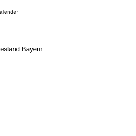
Sh
alender
Of
Co
desland Bayern.