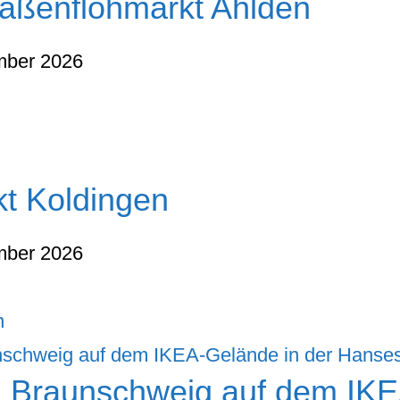
raßenflohmarkt Ahlden
mber 2026
kt Koldingen
mber 2026
n
n Braunschweig auf dem IK