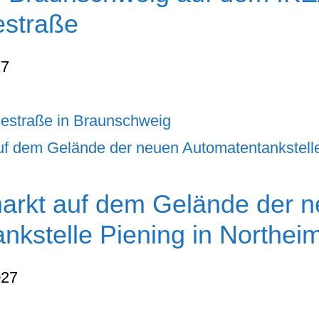
estraße
27
estraße in Braunschweig
arkt auf dem Gelände der 
nkstelle Piening in Northei
027