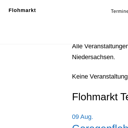
Zum
Zur
Flohmarkt
Termin
Inhalt
Fußzeile
Flohmärkte 
springen
springen
Alle Veranstaltunge
Niedersachsen.
Keine Veranstaltung
Flohmarkt T
09
Aug.