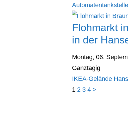
Automatentankstelle
Flohmarkt i
in der Hans
Montag, 06. Septem
Ganztägig
IKEA-Gelände Hans
1
2
3
4
>