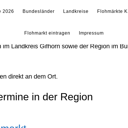
e 2026
Bundesländer
Landkreise
Flohmärkte K
in Gifhorn und der Umgebu
Flohmarkt eintragen
Impressum
n im Landkreis Gifhorn sowie der Region im B
en direkt an dem Ort.
ermine in der Region