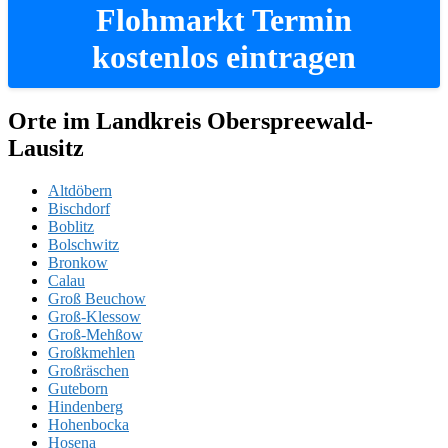
Flohmarkt Termin
kostenlos eintragen
Orte im Landkreis Oberspreewald-
Lausitz
Altdöbern
Bischdorf
Boblitz
Bolschwitz
Bronkow
Calau
Groß Beuchow
Groß-Klessow
Groß-Mehßow
Großkmehlen
Großräschen
Guteborn
Hindenberg
Hohenbocka
Hosena