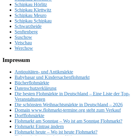
Schipkau Hörlitz
Schipkau Klettwitz
Schipkau Meuro
Schipkau Schipkau
Schwarzheide
Senftenberg
Suschow
Vetschau
Werchow
Footer
Impressum
Antiquitäten- und Antikmärkte
Babybasar und Kindersachenflohmarkt
Bücherflohmärkte
Datenschutzerklärung
Die besten Flohmärkte in Deutschland – Eine Liste der Top-
Veranstaltungen
Die schönsten Weihnachtsmärkte in Deutschland – 2026
Domain www.flohmarkt-termine.org steht zum Verkauf
Dorfflohmärkte
Flohmarkt am Sonntag – Wo ist am Sonntag Flohmarkt?
Flohmarkt Eintrag ändern
Flohmarkt heute – Wo ist heute Flohmarkt?