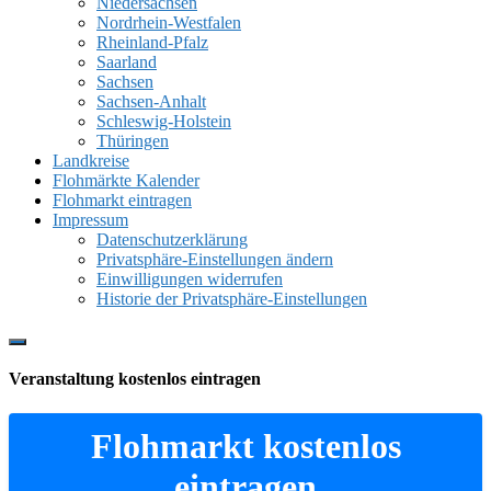
Niedersachsen
Nordrhein-Westfalen
Rheinland-Pfalz
Saarland
Sachsen
Sachsen-Anhalt
Schleswig-Holstein
Thüringen
Landkreise
Flohmärkte Kalender
Flohmarkt eintragen
Impressum
Datenschutzerklärung
Privatsphäre-Einstellungen ändern
Einwilligungen widerrufen
Historie der Privatsphäre-Einstellungen
Show
Offscreen
Veranstaltung kostenlos eintragen
Content
Flohmarkt kostenlos
eintragen