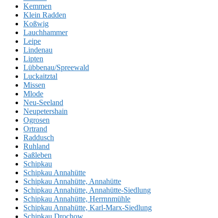
Kemmen
Klein Radden
Koßwig
Lauchhammer
Leipe
Lindenau
Lipten
Lübbenau/Spreewald
Luckaitztal
Missen
Mlode
Neu-Seeland
Neupetershain
Ogrosen
Ortrand
Raddusch
Ruhland
Saßleben
Schipkau
Schipkau Annahütte
Schipkau Annahütte, Annahütte
Schipkau Annahütte, Annahütte-Siedlung
Schipkau Annahütte, Herrnnmühle
Schipkau Annahütte, Karl-Marx-Siedlung
Schipkau Drochow