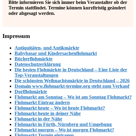
Bitte informieren Sie sich immer beim
Veranstalter
ob der
Termin stattfindet. Termine können kurzftristig geändert
oder abgesagt werden.
Footer
Impressum
Antiquitäten- und Antikmärkte
Babybasar und Kindersachenflohmarkt
Bücherflohmärkte
Datenschutzerklärung
Die besten Flohmärkte in Deutschland – Eine Liste der
Top-Veranstaltungen
Die schönsten Weihnachtsmärkte in Deutschland – 2026
Domain www.flohmarkt-termine.org steht zum Verkauf
Dorfflohmärkte
Flohmarkt am Sonntag – Wo ist am Sonntag Flohmarkt?
Flohmarkt Eintrag ändern
Flohmarkt heute – Wo ist heute Flohmarkt?
Flohmarkt heute in deiner Nähe
Flohmarkt in der Nähe
Flohmarkt in Fürth, Nürnberg und Umgebung
Flohmarkt morgen – Wo ist morgen Flohmarkt?
Flohmarkt Termin eintragen