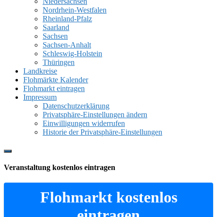
Niedersachsen
Nordrhein-Westfalen
Rheinland-Pfalz
Saarland
Sachsen
Sachsen-Anhalt
Schleswig-Holstein
Thüringen
Landkreise
Flohmärkte Kalender
Flohmarkt eintragen
Impressum
Datenschutzerklärung
Privatsphäre-Einstellungen ändern
Einwilligungen widerrufen
Historie der Privatsphäre-Einstellungen
Show
Offscreen
Veranstaltung kostenlos eintragen
Content
Flohmarkt kostenlos
eintragen