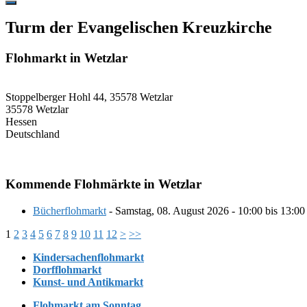
Hide
Offscreen
Turm der Evangelischen Kreuzkirche
Content
Flohmarkt in Wetzlar
Stoppelberger Hohl 44, 35578 Wetzlar
35578 Wetzlar
Hessen
Deutschland
Kommende Flohmärkte in Wetzlar
Bücherflohmarkt
- Samstag, 08. August 2026 - 10:00 bis 13:00
1
2
3
4
5
6
7
8
9
10
11
12
>
>>
Kindersachenflohmarkt
Dorfflohmarkt
Kunst- und Antikmarkt
Flohmarkt am Sonntag