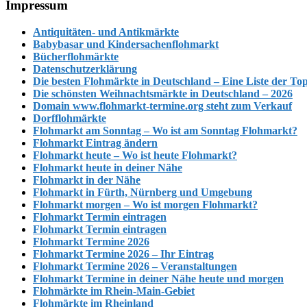
Footer
Impressum
Antiquitäten- und Antikmärkte
Babybasar und Kindersachenflohmarkt
Bücherflohmärkte
Datenschutzerklärung
Die besten Flohmärkte in Deutschland – Eine Liste der To
Die schönsten Weihnachtsmärkte in Deutschland – 2026
Domain www.flohmarkt-termine.org steht zum Verkauf
Dorfflohmärkte
Flohmarkt am Sonntag – Wo ist am Sonntag Flohmarkt?
Flohmarkt Eintrag ändern
Flohmarkt heute – Wo ist heute Flohmarkt?
Flohmarkt heute in deiner Nähe
Flohmarkt in der Nähe
Flohmarkt in Fürth, Nürnberg und Umgebung
Flohmarkt morgen – Wo ist morgen Flohmarkt?
Flohmarkt Termin eintragen
Flohmarkt Termin eintragen
Flohmarkt Termine 2026
Flohmarkt Termine 2026 – Ihr Eintrag
Flohmarkt Termine 2026 – Veranstaltungen
Flohmarkt Termine in deiner Nähe heute und morgen
Flohmärkte im Rhein-Main-Gebiet
Flohmärkte im Rheinland