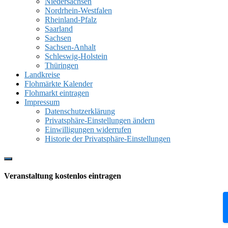
Niedersachsen
Nordrhein-Westfalen
Rheinland-Pfalz
Saarland
Sachsen
Sachsen-Anhalt
Schleswig-Holstein
Thüringen
Landkreise
Flohmärkte Kalender
Flohmarkt eintragen
Impressum
Datenschutzerklärung
Privatsphäre-Einstellungen ändern
Einwilligungen widerrufen
Historie der Privatsphäre-Einstellungen
Show
Offscreen
Veranstaltung kostenlos eintragen
Content