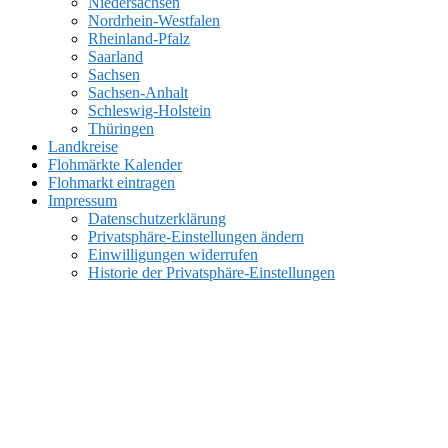
Niedersachsen
Nordrhein-Westfalen
Rheinland-Pfalz
Saarland
Sachsen
Sachsen-Anhalt
Schleswig-Holstein
Thüringen
Landkreise
Flohmärkte Kalender
Flohmarkt eintragen
Impressum
Datenschutzerklärung
Privatsphäre-Einstellungen ändern
Einwilligungen widerrufen
Historie der Privatsphäre-Einstellungen