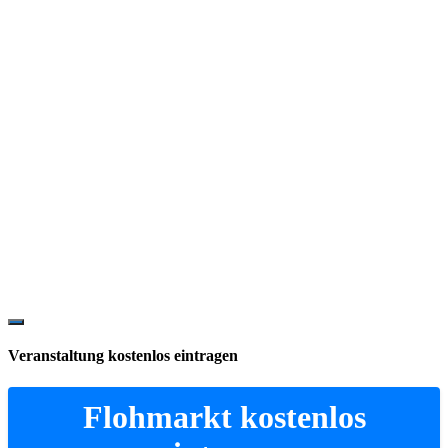
Show
Offscreen
Veranstaltung kostenlos eintragen
Content
Flohmarkt kostenlos