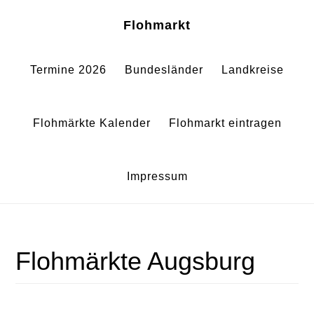
Zum
Zur
Sh
Flohmarkt
Of
Inhalt
Fußzeile
Co
springen
springen
Termine 2026
Bundesländer
Landkreise
Flohmärkte Kalender
Flohmarkt eintragen
Impressum
Flohmärkte Augsburg