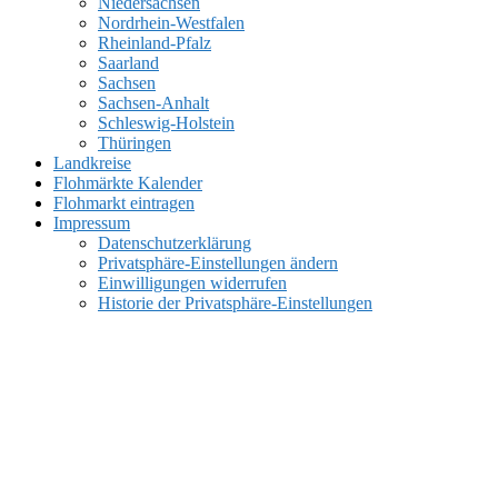
Niedersachsen
Nordrhein-Westfalen
Rheinland-Pfalz
Saarland
Sachsen
Sachsen-Anhalt
Schleswig-Holstein
Thüringen
Landkreise
Flohmärkte Kalender
Flohmarkt eintragen
Impressum
Datenschutzerklärung
Privatsphäre-Einstellungen ändern
Einwilligungen widerrufen
Historie der Privatsphäre-Einstellungen