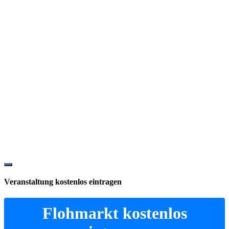
Show
Offscreen
Veranstaltung kostenlos eintragen
Content
Flohmarkt kostenlos