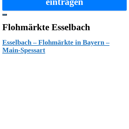
eintragen
Hide
Offscreen
Flohmärkte Esselbach
Content
Esselbach – Flohmärkte in Bayern –
Main-Spessart