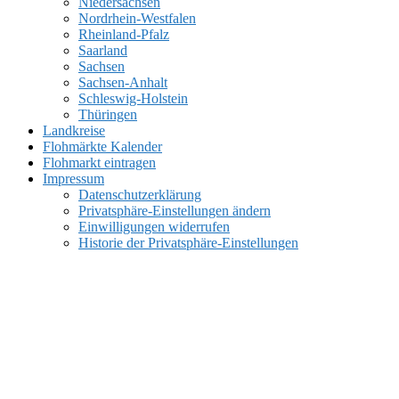
Niedersachsen
Nordrhein-Westfalen
Rheinland-Pfalz
Saarland
Sachsen
Sachsen-Anhalt
Schleswig-Holstein
Thüringen
Landkreise
Flohmärkte Kalender
Flohmarkt eintragen
Impressum
Datenschutzerklärung
Privatsphäre-Einstellungen ändern
Einwilligungen widerrufen
Historie der Privatsphäre-Einstellungen