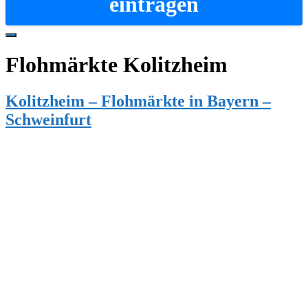
eintragen
Hide
Offscreen
Flohmärkte Kolitzheim
Content
Kolitzheim – Flohmärkte in Bayern –
Schweinfurt