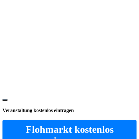
Show
Offscreen
Veranstaltung kostenlos eintragen
Content
Flohmarkt kostenlos