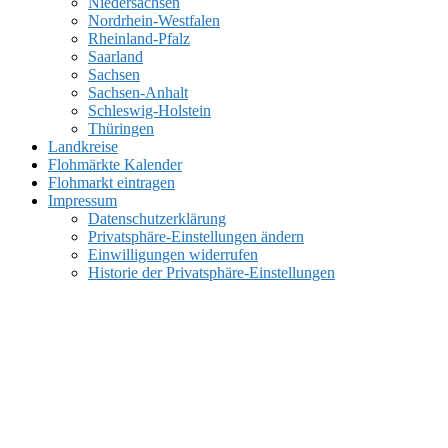
Niedersachsen
Nordrhein-Westfalen
Rheinland-Pfalz
Saarland
Sachsen
Sachsen-Anhalt
Schleswig-Holstein
Thüringen
Landkreise
Flohmärkte Kalender
Flohmarkt eintragen
Impressum
Datenschutzerklärung
Privatsphäre-Einstellungen ändern
Einwilligungen widerrufen
Historie der Privatsphäre-Einstellungen