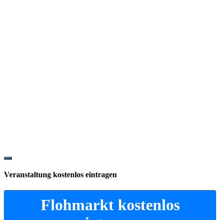
Show
Offscreen
Veranstaltung kostenlos eintragen
Content
Flohmarkt kostenlos