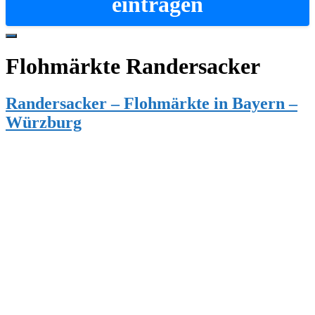
eintragen
Hide
Offscreen
Flohmärkte Randersacker
Content
Randersacker – Flohmärkte in Bayern –
Würzburg