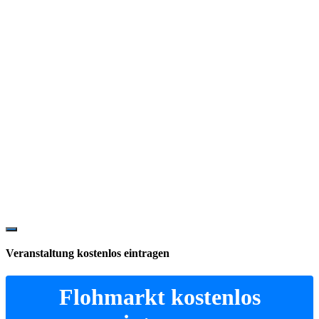
Show
Offscreen
Veranstaltung kostenlos eintragen
Content
Flohmarkt kostenlos