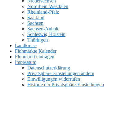
Niedersachsen
Nordrhein-Westfalen
Rheinland-Pfalz
Saarland
Sachsen
Sachsen-Anhalt
Schleswig-Holstein
Thüringen
Landkreise
Flohmärkte Kalender
Flohmarkt eintragen
Impressum
Datenschutzerklärung
Privatsphäre-Einstellungen ändern
Einwilligungen widerrufen
Historie der Privatsphäre-Einstellungen