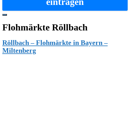
eintragen
Hide
Offscreen
Flohmärkte Röllbach
Content
Röllbach – Flohmärkte in Bayern –
Miltenberg