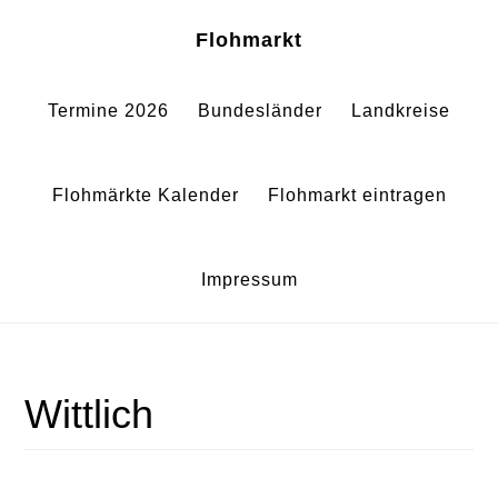
Zum
Zur
Sh
Flohmarkt
Of
Inhalt
Fußzeile
Co
springen
springen
Termine 2026
Bundesländer
Landkreise
Flohmärkte Kalender
Flohmarkt eintragen
Impressum
Wittlich