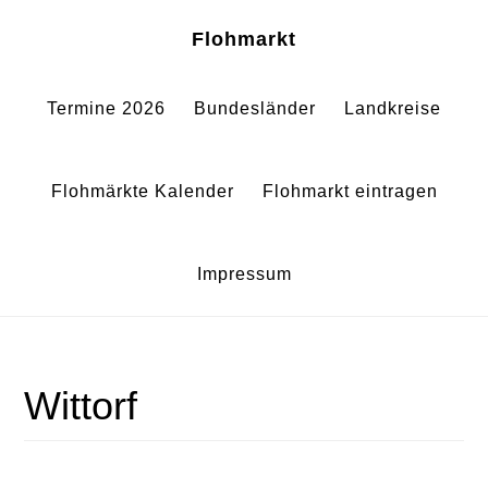
Zum
Zur
Sh
Flohmarkt
Of
Inhalt
Fußzeile
Co
springen
springen
Termine 2026
Bundesländer
Landkreise
Flohmärkte Kalender
Flohmarkt eintragen
Impressum
Wittorf