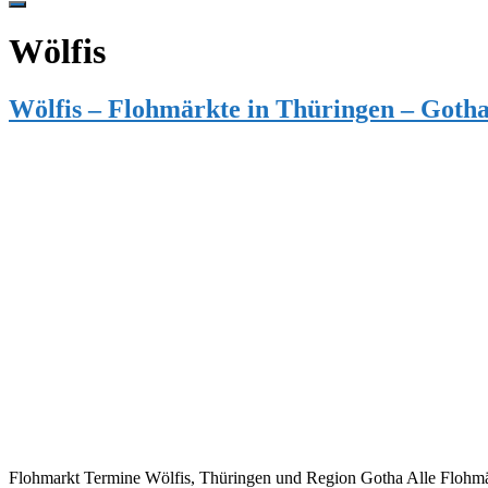
Hide
Offscreen
Wölfis
Content
Wölfis – Flohmärkte in Thüringen – Goth
Flohmarkt Termine Wölfis, Thüringen und Region Gotha Alle Flohmär