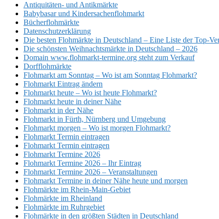
Antiquitäten- und Antikmärkte
Babybasar und Kindersachenflohmarkt
Bücherflohmärkte
Datenschutzerklärung
Die besten Flohmärkte in Deutschland – Eine Liste der Top-Ve
Die schönsten Weihnachtsmärkte in Deutschland – 2026
Domain www.flohmarkt-termine.org steht zum Verkauf
Dorfflohmärkte
Flohmarkt am Sonntag – Wo ist am Sonntag Flohmarkt?
Flohmarkt Eintrag ändern
Flohmarkt heute – Wo ist heute Flohmarkt?
Flohmarkt heute in deiner Nähe
Flohmarkt in der Nähe
Flohmarkt in Fürth, Nürnberg und Umgebung
Flohmarkt morgen – Wo ist morgen Flohmarkt?
Flohmarkt Termin eintragen
Flohmarkt Termin eintragen
Flohmarkt Termine 2026
Flohmarkt Termine 2026 – Ihr Eintrag
Flohmarkt Termine 2026 – Veranstaltungen
Flohmarkt Termine in deiner Nähe heute und morgen
Flohmärkte im Rhein-Main-Gebiet
Flohmärkte im Rheinland
Flohmärkte im Ruhrgebiet
Flohmärkte in den größten Städten in Deutschland