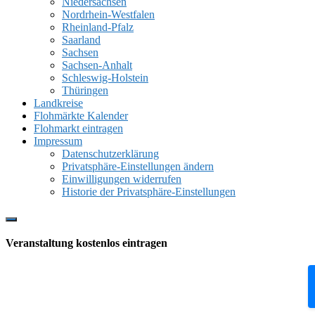
Niedersachsen
Nordrhein-Westfalen
Rheinland-Pfalz
Saarland
Sachsen
Sachsen-Anhalt
Schleswig-Holstein
Thüringen
Landkreise
Flohmärkte Kalender
Flohmarkt eintragen
Impressum
Datenschutzerklärung
Privatsphäre-Einstellungen ändern
Einwilligungen widerrufen
Historie der Privatsphäre-Einstellungen
Show
Offscreen
Veranstaltung kostenlos eintragen
Content