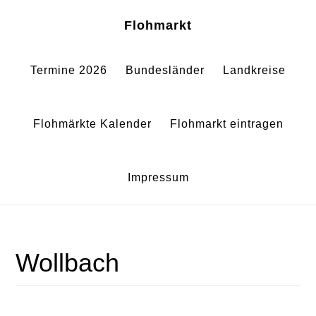
Zum
Zur
Sh
Flohmarkt
Of
Inhalt
Fußzeile
Co
springen
springen
Termine 2026
Bundesländer
Landkreise
Flohmärkte Kalender
Flohmarkt eintragen
Impressum
Wollbach