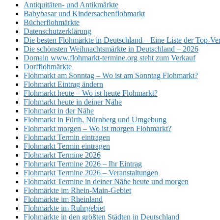
Antiquitäten- und Antikmärkte
Babybasar und Kindersachenflohmarkt
Bücherflohmärkte
Datenschutzerklärung
Die besten Flohmärkte in Deutschland – Eine Liste der Top-Ve
Die schönsten Weihnachtsmärkte in Deutschland – 2026
Domain www.flohmarkt-termine.org steht zum Verkauf
Dorfflohmärkte
Flohmarkt am Sonntag – Wo ist am Sonntag Flohmarkt?
Flohmarkt Eintrag ändern
Flohmarkt heute – Wo ist heute Flohmarkt?
Flohmarkt heute in deiner Nähe
Flohmarkt in der Nähe
Flohmarkt in Fürth, Nürnberg und Umgebung
Flohmarkt morgen – Wo ist morgen Flohmarkt?
Flohmarkt Termin eintragen
Flohmarkt Termin eintragen
Flohmarkt Termine 2026
Flohmarkt Termine 2026 – Ihr Eintrag
Flohmarkt Termine 2026 – Veranstaltungen
Flohmarkt Termine in deiner Nähe heute und morgen
Flohmärkte im Rhein-Main-Gebiet
Flohmärkte im Rheinland
Flohmärkte im Ruhrgebiet
Flohmärkte in den größten Städten in Deutschland