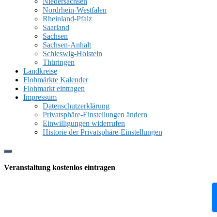
Niedersachsen
Nordrhein-Westfalen
Rheinland-Pfalz
Saarland
Sachsen
Sachsen-Anhalt
Schleswig-Holstein
Thüringen
Landkreise
Flohmärkte Kalender
Flohmarkt eintragen
Impressum
Datenschutzerklärung
Privatsphäre-Einstellungen ändern
Einwilligungen widerrufen
Historie der Privatsphäre-Einstellungen
Show
Offscreen
Veranstaltung kostenlos eintragen
Content