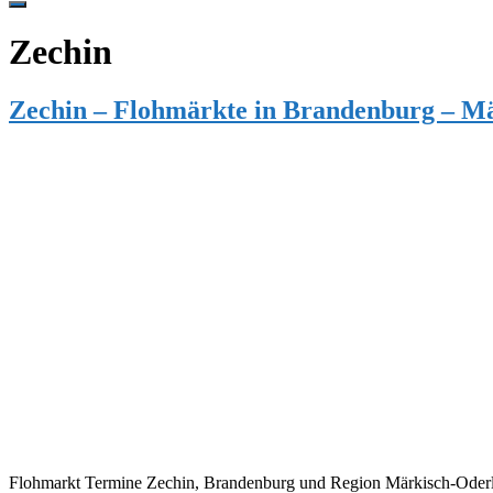
Hide
Offscreen
Zechin
Content
Zechin – Flohmärkte in Brandenburg – M
Flohmarkt Termine Zechin, Brandenburg und Region Märkisch-Oderlan