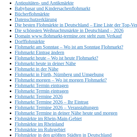
Antiquitäten- und Antikmärkte
Babybasar und Kindersachenflohmarkt
Bücherflohmärkte
Datenschutzerklärung
Die besten Flohmärkte in Deutschland – Eine Liste der Top-Ve
Die schönsten Weihnachtsmärkte in Deutschland – 2026
Domain www.flohmarkt-termine.org steht zum Verkauf
Dorfflohmärkte
Flohmarkt am Sonntag – Wo ist am Sonntag Flohmarkt?
Flohmarkt Eintrag ändern
Flohmarkt heute – Wo ist heute Flohmarkt?
Flohmarkt heute in deiner Nähe
Flohmarkt in der Nähe
Flohmarkt in Fürth, Nürnberg und Umgebung
Flohmarkt morgen – Wo ist morgen Flohmarkt?
Flohmarkt Termin eintragen
Flohmarkt Termin eintragen
Flohmarkt Termine 2026
Flohmarkt Termine 2026 – Ihr Eintrag
Flohmarkt Termine 2026 – Veranstaltungen
Flohmarkt Termine in deiner Nähe heute und morgen
Flohmärkte im Rhein-Main-Gebiet
Flohmärkte im Rheinland
Flohmärkte im Ruhrgebiet
Flohmärkte in den größten Städten in Deutschland