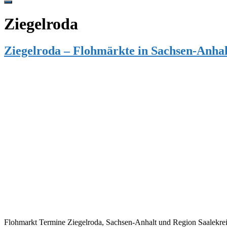
Hide
Offscreen
Ziegelroda
Content
Ziegelroda – Flohmärkte in Sachsen-Anhal
Flohmarkt Termine Ziegelroda, Sachsen-Anhalt und Region Saalekreis