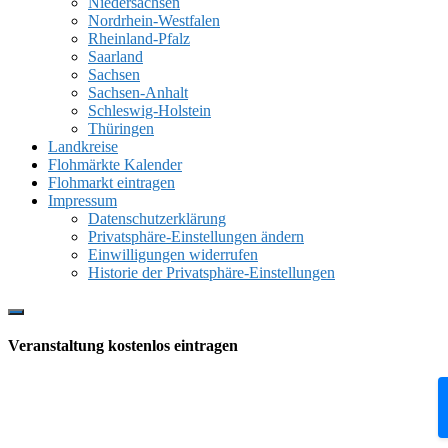
Niedersachsen
Nordrhein-Westfalen
Rheinland-Pfalz
Saarland
Sachsen
Sachsen-Anhalt
Schleswig-Holstein
Thüringen
Landkreise
Flohmärkte Kalender
Flohmarkt eintragen
Impressum
Datenschutzerklärung
Privatsphäre-Einstellungen ändern
Einwilligungen widerrufen
Historie der Privatsphäre-Einstellungen
Show
Offscreen
Veranstaltung kostenlos eintragen
Content