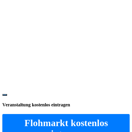
Show
Offscreen
Veranstaltung kostenlos eintragen
Content
Flohmarkt kostenlos