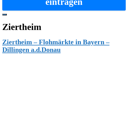
eintragen
Hide
Offscreen
Ziertheim
Content
Ziertheim – Flohmärkte in Bayern –
Dillingen a.d.Donau