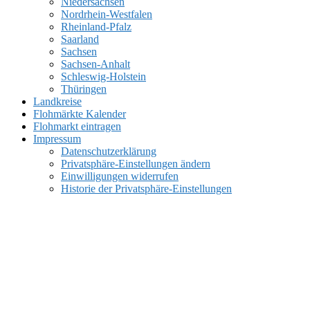
Niedersachsen
Nordrhein-Westfalen
Rheinland-Pfalz
Saarland
Sachsen
Sachsen-Anhalt
Schleswig-Holstein
Thüringen
Landkreise
Flohmärkte Kalender
Flohmarkt eintragen
Impressum
Datenschutzerklärung
Privatsphäre-Einstellungen ändern
Einwilligungen widerrufen
Historie der Privatsphäre-Einstellungen