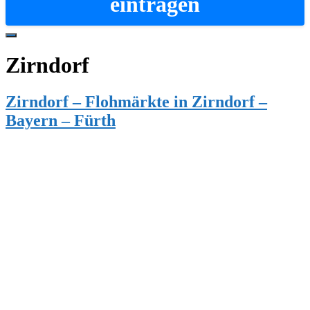
eintragen
Hide
Offscreen
Zirndorf
Content
Zirndorf – Flohmärkte in Zirndorf –
Bayern – Fürth