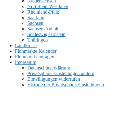
Niedersachsen
Nordrhein-Westfalen
Rheinland-Pfalz
Saarland
Sachsen
Sachsen-Anhalt
Schleswig-Holstein
Thüringen
Landkreise
Flohmärkte Kalender
Flohmarkt eintragen
Impressum
Datenschutzerklärung
Privatsphäre-Einstellungen ändern
Einwilligungen widerrufen
Historie der Privatsphäre-Einstellungen