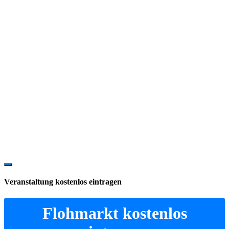
Show
Offscreen
Veranstaltung kostenlos eintragen
Content
Flohmarkt kostenlos